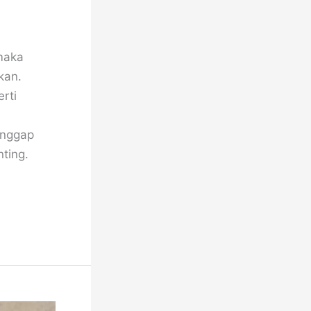
maka
kan.
rti
anggap
ting.