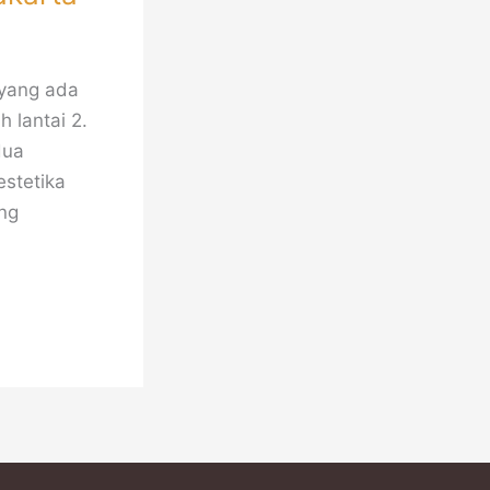
 yang ada
 lantai 2.
dua
stetika
ang