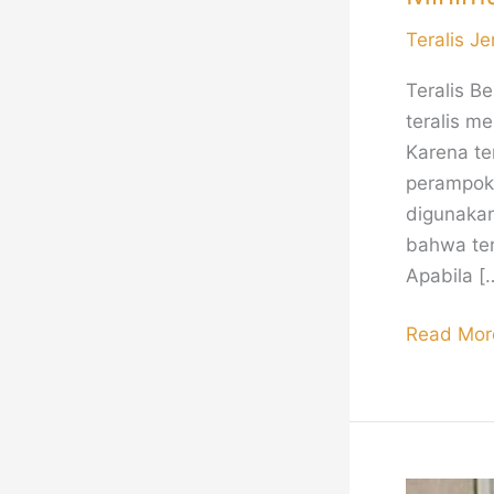
Teralis Je
Teralis 
teralis m
Karena te
perampoka
digunaka
bahwa ter
Apabila [
Read Mor
Railing