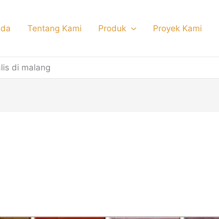
nda
Tentang Kami
Produk
Proyek Kami
lis di malang
a railing tangga minimali
ang