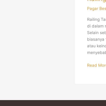
Pagar Be
Railing T
di dalam 
Selain se
biasanya 
atau kein
menyebab
Read Mor