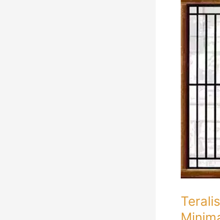
Teralis
Besi
Minimalis
Untuk
Jendela
Rumah
Minimalis
Terali
Minima