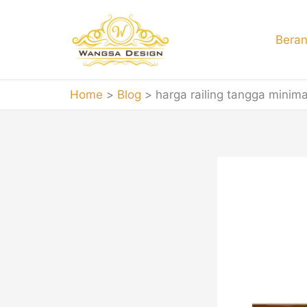
Skip
to
Bera
content
Home
Blog
harga railing tangga minima
harg
mal