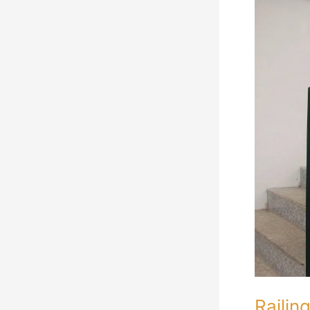
Minimalis
Mewah
Modern
Jakarta
Railin