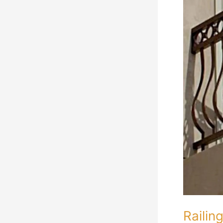
Balkon
Minimalis
Mewah
Modern
Jakarta
Railin