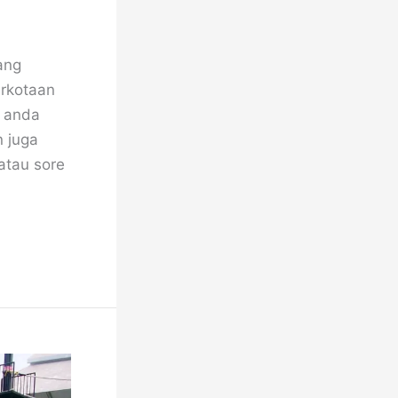
ang
erkotaan
 anda
n juga
atau sore