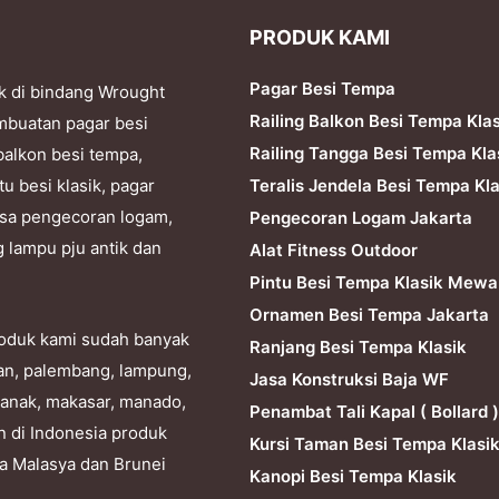
PRODUK KAMI
Pagar Besi Tempa
k di bindang Wrought
Railing Balkon Besi Tempa Kla
mbuatan pagar besi
Railing Tangga Besi Tempa Kla
balkon besi tempa,
Teralis Jendela Besi Tempa Kla
tu besi klasik, pagar
 jasa pengecoran logam,
Pengecoran Logam Jakarta
g lampu pju antik dan
Alat Fitness Outdoor
Pintu Besi Tempa Klasik Mewa
Ornamen Besi Tempa Jakarta
produk kami sudah banyak
Ranjang Besi Tempa Klasik
dan, palembang, lampung,
Jasa Konstruksi Baja WF
ianak, makasar, manado,
Penambat Tali Kapal ( Bollard )
n di Indonesia produk
Kursi Taman Besi Tempa Klasi
ra Malasya dan Brunei
Kanopi Besi Tempa Klasik