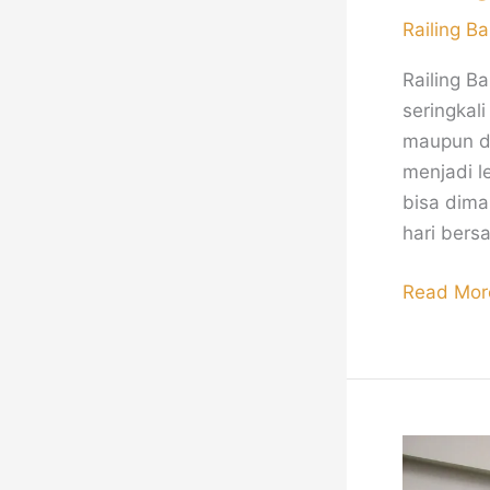
Railing Ba
Railing B
seringkal
maupun d
menjadi l
bisa dima
hari bers
Read Mor
Railing
Tangga