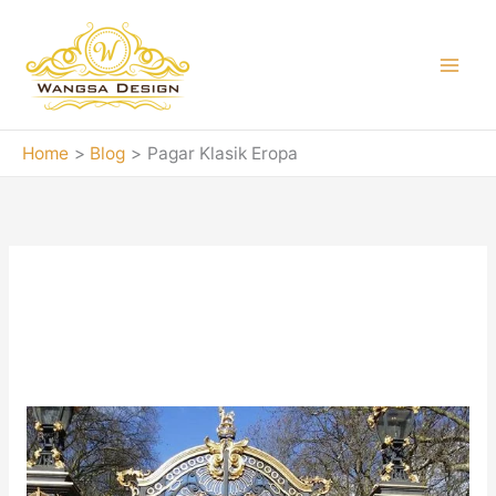
Skip
to
content
Home
Blog
Pagar Klasik Eropa
Pagar Klasik Eropa
Model
Desain
Pagar