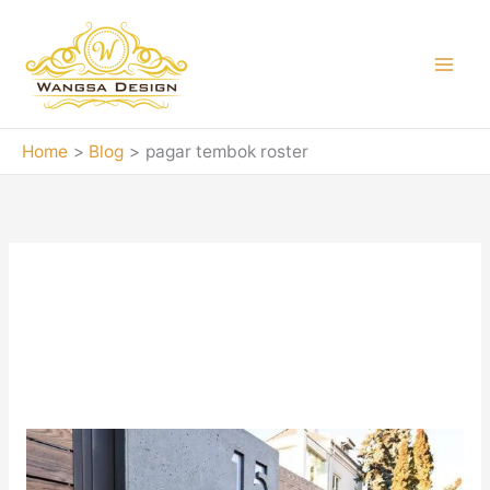
Skip
to
content
Home
Blog
pagar tembok roster
pagar tembok
roster
50+
Model