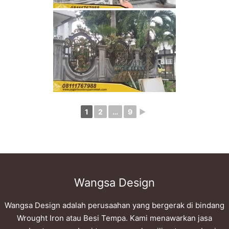
1
2
…
9
►
Wangsa Design
Wangsa Design adalah perusaahan yang bergerak di bindang
Wrought Iron atau Besi Tempa. Kami menawarkan jasa