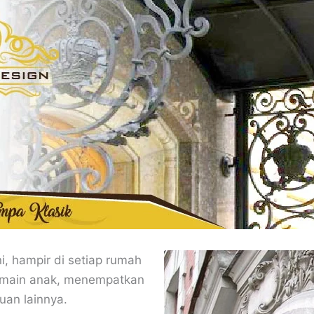
i, hampir di setiap rumah
ermain anak, menempatkan
uan lainnya.