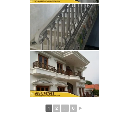
1
2
…
6
►