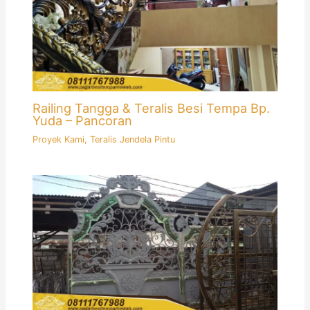
Railing Tangga & Teralis Besi Tempa Bp.
Yuda – Pancoran
Proyek Kami
,
Teralis Jendela Pintu