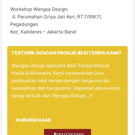
Workshop Wangsa Design:
Jl. Perumahan Griya Jati Asri, RT.7/RW.11,
Pegadungan
Kec. Kalideres – Jakarta Barat
TERTARIK DENGAN PRODUK BESI TEMPA KAMI?
Wangsa Design Spesialis Besi Tempa Mewah
Klasik & Minimalis. Kami menawarkan jasa
pembuatan besi tempa dengan harga murah,
berkualitas dan bergaransi. Dapatkan penawaran
harga terbaik dari Wangsa Design…!!
HUBUNGI KAMI
​08111767988