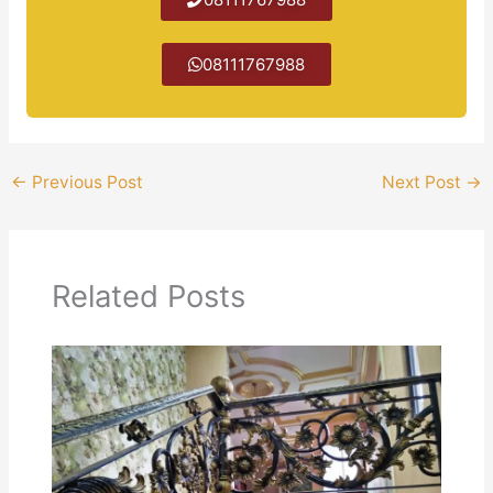
​08111767988
←
Previous Post
Next Post
→
Related Posts