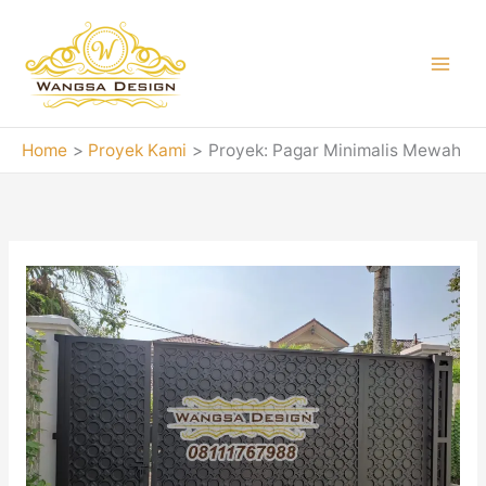
Skip
to
content
Home
Proyek Kami
Proyek: Pagar Minimalis Mewah