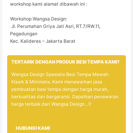
workshop kami alamat dibawah ini :
Workshop Wangsa Design:
Jl. Perumahan Griya Jati Asri, RT.7/RW.11,
Pegadungan
Kec. Kalideres – Jakarta Barat
TERTARIK DENGAN PRODUK BESI TEMPA KAMI?
Wangsa Design Spesialis Besi Tempa Mewah
Klasik & Minimalis. Kami menawarkan jasa
pembuatan besi tempa dengan harga murah,
berkualitas dan bergaransi. Dapatkan penawaran
harga terbaik dari Wangsa Design…!!
HUBUNGI KAMI