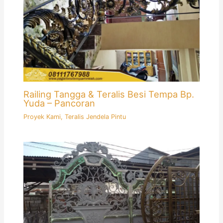
Railing Tangga & Teralis Besi Tempa Bp.
Yuda – Pancoran
Proyek Kami
,
Teralis Jendela Pintu