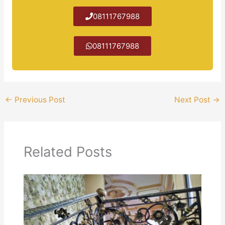
​08111767988
​08111767988
←
Previous Post
Next Post
→
Related Posts