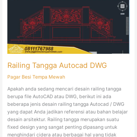
Autocad
DWG
Railing Tangga Autocad DWG
Pagar Besi Tempa Mewah
Apakah anda sedang mencari desain railing tangga
berupa file AutoCAD atau DWG, berikut ini ada
beberapa jenis desain railing tangga Autocad / DWG
yang dapat Anda jadikan referensi atau bahan belajar
desain arsitektur. Railing tangga merupakan suatu
fixed design yang sangat penting dipasang untuk
menghindari cidera atau berbagai hal yang tidak