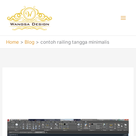
Skip
to
content
Home
Blog
contoh railing tangga minimalis
contoh railing
tangga minimalis
Railing
Tangga