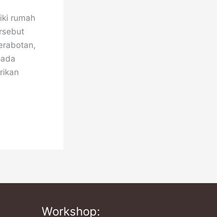
iki rumah
rsebut
perabotan,
pada
rikan
Workshop: