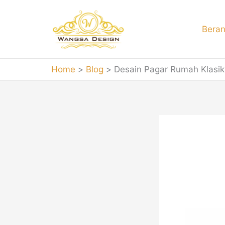
Skip
to
Bera
content
Home
Blog
Desain Pagar Rumah Klasik
Des
100+