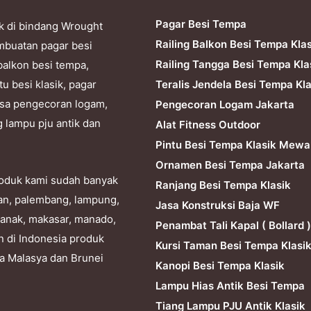
Pagar Besi Tempa
k di bindang Wrought
Railing Balkon Besi Tempa Kla
mbuatan pagar besi
Railing Tangga Besi Tempa Kla
balkon besi tempa,
Teralis Jendela Besi Tempa Kla
tu besi klasik, pagar
 jasa pengecoran logam,
Pengecoran Logam Jakarta
g lampu pju antik dan
Alat Fitness Outdoor
Pintu Besi Tempa Klasik Mewa
Ornamen Besi Tempa Jakarta
produk kami sudah banyak
Ranjang Besi Tempa Klasik
dan, palembang, lampung,
Jasa Konstruksi Baja WF
ianak, makasar, manado,
Penambat Tali Kapal ( Bollard )
n di Indonesia produk
Kursi Taman Besi Tempa Klasi
ra Malasya dan Brunei
Kanopi Besi Tempa Klasik
Lampu Hias Antik Besi Tempa
Tiang Lampu PJU Antik Klasik