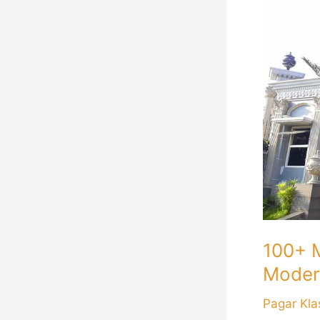
Model
Desain
Pagar
Rumah
Mewah
Klasik
Modern
Terbaru
100+ 
Moder
Pagar Kla