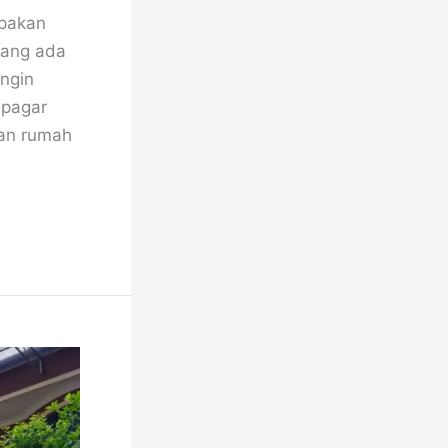
upakan
emang ada
ingin
 pagar
gan rumah