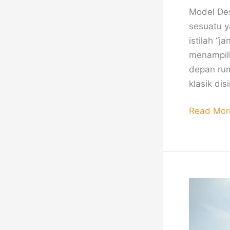
Model De
sesuatu y
istilah “j
menampilk
depan ru
klasik disi
Read Mor
Tips
Memilih
Desain
Pagar