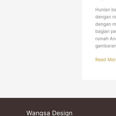
Hunian be
dengan n
dengan me
bagian p
rumah And
gambaran
Read Mor
Wangsa Design