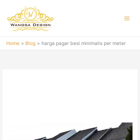
Skip
to
content
Home
Blog
harga pagar besi minimalis per meter
harga pagar besi
minimalis per meter
Jasa
pembuatan