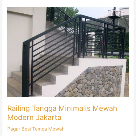
Railing
Tangga
Minimalis
Mewah
Modern
Jakarta
Railing Tangga Minimalis Mewah
Modern Jakarta
Pagar Besi Tempa Mewah