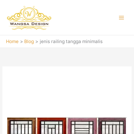
Skip
to
content
Home
Blog
jenis railing tangga minimalis
jenis railing tangga
minimalis
Teralis
Besi