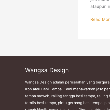
ataupun i
Read Mor
Wangsa Design
Wangsa Design adalah perusaahan yang bergera
Iron atau Besi Tempa. Kami menawarkan jasa pe
tempa mewah, railing tangga besi tempa, railing 
teralis besi tempa, pintu gerbang besi tempa, pin
rumah klasik, pagar klasik, alat fitness outdoor,