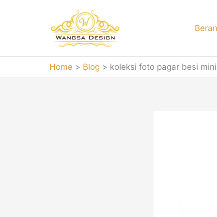
Skip
to
Bera
content
Home
Blog
koleksi foto pagar besi min
kole
Jasa