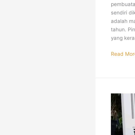
pembuatan
sendiri d
adalah ma
tahun. Pi
yang kera
Read Mor
Pagar
Besi
Minimalis
Modern
Mewah