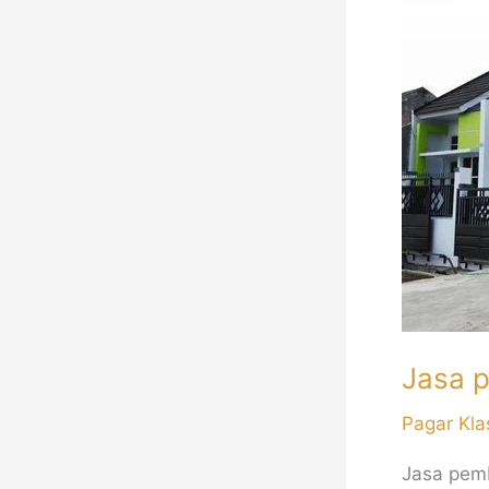
pembuat
pagar
besi
Minimalis
Jakarta
Jasa p
Pagar Kla
Jasa pemb