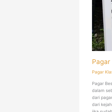
Pagar
Pagar Kla
Pagar Bes
dalam seb
dari paga
dari keja
jika suda