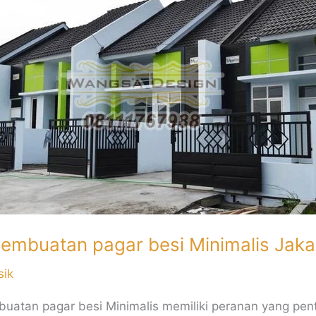
an
embuatan pagar besi Minimalis Jaka
sik
uatan pagar besi Minimalis memiliki peranan yang pen