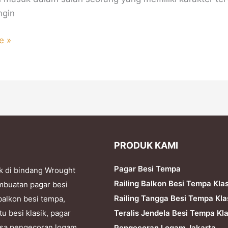
ngin
e »
PRODUK KAMI
Pagar Besi Tempa
k di bindang Wrought
Railing Balkon Besi Tempa Kla
mbuatan pagar besi
Railing Tangga Besi Tempa Kla
balkon besi tempa,
Teralis Jendela Besi Tempa Kla
tu besi klasik, pagar
 jasa pengecoran logam,
Pengecoran Logam Jakarta