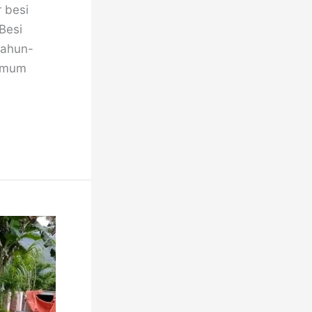
 besi
Besi
tahun-
 umum