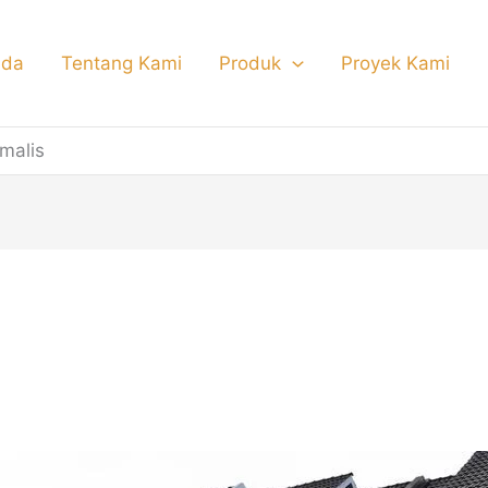
nda
Tentang Kami
Produk
Proyek Kami
imalis
ksi foto pagar besi minim