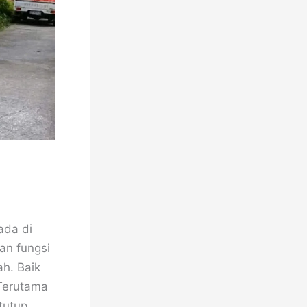
ada di
an fungsi
ah. Baik
 Terutama
tutup