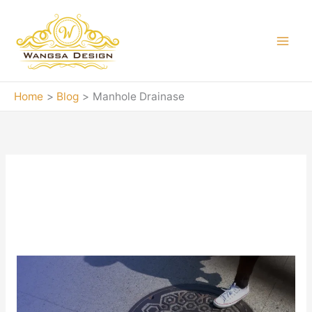
Skip
to
content
Home
Blog
Manhole Drainase
Manhole Drainase
Jual
Manhole
Drainase