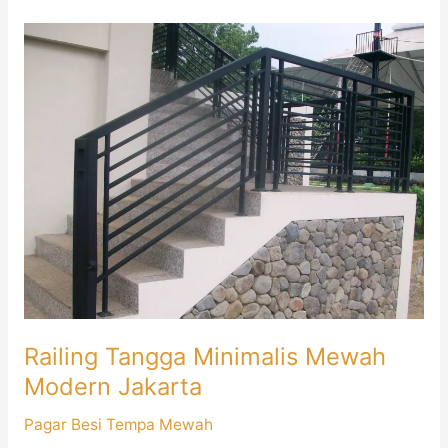
Railing
Tangga
Minimalis
Mewah
Modern
Jakarta
Railing Tangga Minimalis Mewah
Modern Jakarta
Pagar Besi Tempa Mewah