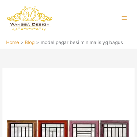
Skip
to
content
Home
Blog
model pagar besi minimalis yg bagus
model pagar besi
minimalis yg bagus
Teralis
Besi