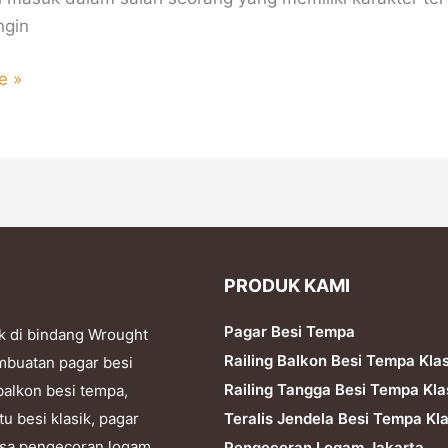
ngin
e »
PRODUK KAMI
Pagar Besi Tempa
k di bindang Wrought
Railing Balkon Besi Tempa Kla
mbuatan pagar besi
Railing Tangga Besi Tempa Kla
balkon besi tempa,
Teralis Jendela Besi Tempa Kla
tu besi klasik, pagar
 jasa pengecoran logam,
Pengecoran Logam Jakarta