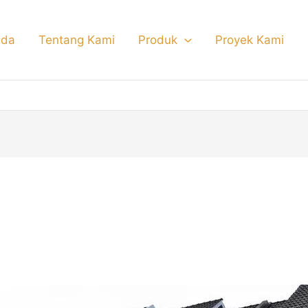
nda
Tentang Kami
Produk
Proyek Kami
r besi holo minimalis