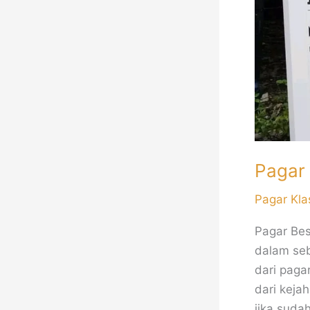
Pagar
Pagar Kla
Pagar Bes
dalam seb
dari paga
dari keja
jika suda