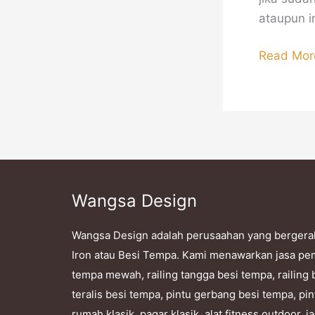
ataupun i
Read Mor
Wangsa Design
Wangsa Design adalah perusaahan yang bergera
Iron atau Besi Tempa. Kami menawarkan jasa pe
tempa mewah, railing tangga besi tempa, railing 
teralis besi tempa, pintu gerbang besi tempa, pin
rumah klasik, pagar klasik, alat fitness outdoor,