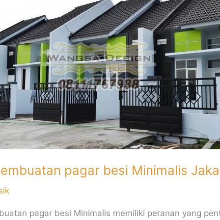
an
embuatan pagar besi Minimalis Jaka
sik
uatan pagar besi Minimalis memiliki peranan yang pen