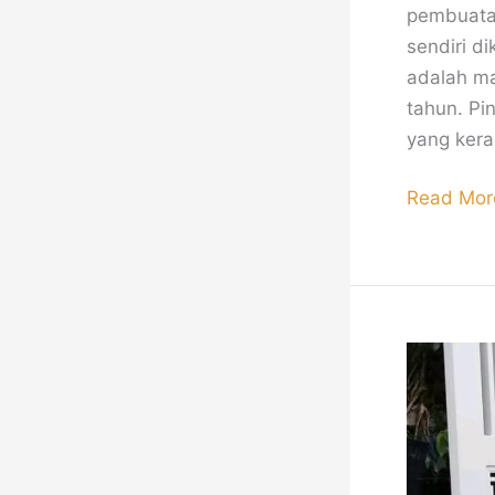
pembuatan
sendiri d
adalah ma
tahun. Pi
yang kera
Read Mor
Pagar
Besi
Minimalis
Modern
Mewah