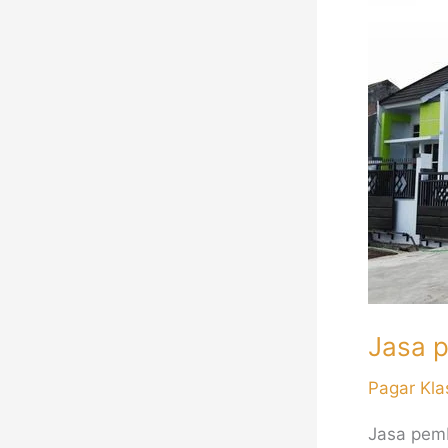
pembuat
pagar
besi
Minimalis
Jakarta
Jasa p
Pagar Kla
Jasa pemb