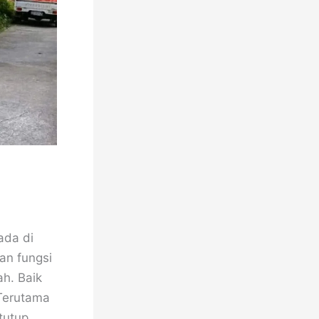
ada di
an fungsi
ah. Baik
 Terutama
tutup