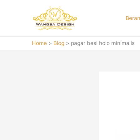
Skip
to
Bera
content
Home
Blog
pagar besi holo minimalis
paga
Jasa