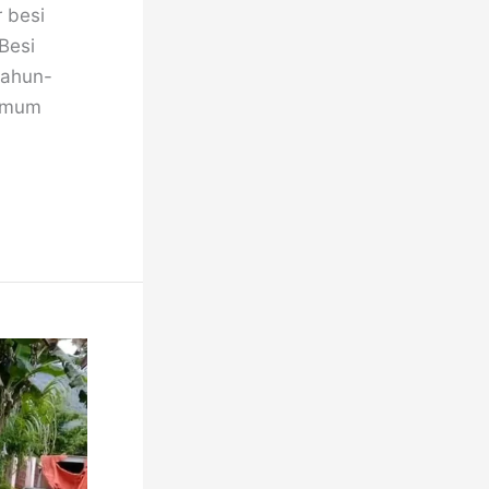
 besi
Besi
tahun-
 umum