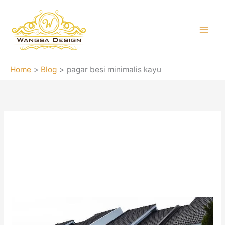
Skip
to
content
Home
Blog
pagar besi minimalis kayu
pagar besi
minimalis kayu
Jasa
pembuatan