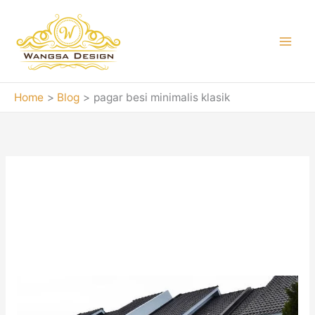
Skip
to
content
Home
Blog
pagar besi minimalis klasik
pagar besi
minimalis klasik
Jasa
pembuatan