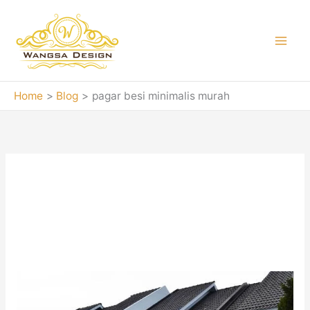
Skip
to
content
Home
Blog
pagar besi minimalis murah
pagar besi
minimalis murah
Jasa
pembuatan