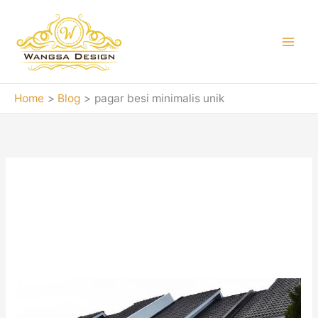
Skip
to
content
Home
Blog
pagar besi minimalis unik
pagar besi
minimalis unik
Jasa
pembuatan