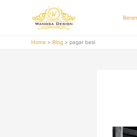
Skip
to
Bera
content
Home
Blog
pagar besi
paga
20