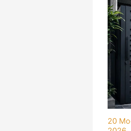
Model
Pagar
Besi
Minimalis
Modern
Terbaru
2026
20 Mod
2026