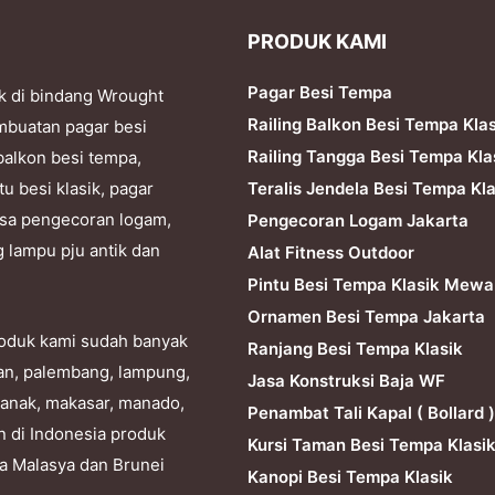
PRODUK KAMI
Pagar Besi Tempa
k di bindang Wrought
Railing Balkon Besi Tempa Kla
mbuatan pagar besi
Railing Tangga Besi Tempa Kla
balkon besi tempa,
Teralis Jendela Besi Tempa Kla
tu besi klasik, pagar
 jasa pengecoran logam,
Pengecoran Logam Jakarta
g lampu pju antik dan
Alat Fitness Outdoor
Pintu Besi Tempa Klasik Mewa
Ornamen Besi Tempa Jakarta
produk kami sudah banyak
Ranjang Besi Tempa Klasik
dan, palembang, lampung,
Jasa Konstruksi Baja WF
ianak, makasar, manado,
Penambat Tali Kapal ( Bollard )
n di Indonesia produk
Kursi Taman Besi Tempa Klasi
ra Malasya dan Brunei
Kanopi Besi Tempa Klasik