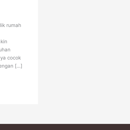
lik rumah
kin
tuhan
ya cocok
dengan […]