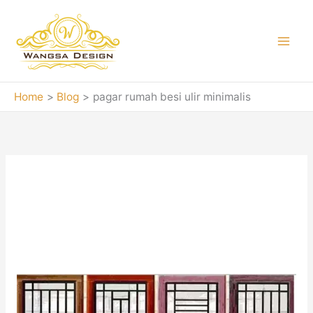
Skip
to
content
Home
Blog
pagar rumah besi ulir minimalis
pagar rumah besi
ulir minimalis
Teralis
Besi