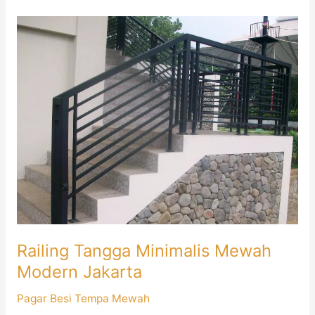
Railing
Tangga
Minimalis
Mewah
Modern
Jakarta
Railing Tangga Minimalis Mewah
Modern Jakarta
Pagar Besi Tempa Mewah