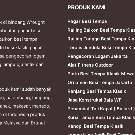
PRODUK KAMI
Pagar Besi Tempa
k di bindang Wrought
Railing Balkon Besi Tempa Kla
mbuatan pagar besi
Railing Tangga Besi Tempa Kla
balkon besi tempa,
Teralis Jendela Besi Tempa Kla
tu besi klasik, pagar
 jasa pengecoran logam,
Pengecoran Logam Jakarta
g lampu pju antik dan
Alat Fitness Outdoor
Pintu Besi Tempa Klasik Mewa
Ornamen Besi Tempa Jakarta
produk kami sudah banyak
Ranjang Besi Tempa Klasik
dan, palembang, lampung,
Jasa Konstruksi Baja WF
ianak, makasar, manado,
Penambat Tali Kapal ( Bollard )
n di Indonesia produk
Kursi Taman Besi Tempa Klasi
ra Malasya dan Brunei
Kanopi Besi Tempa Klasik
Lampu Hias Antik Besi Tempa