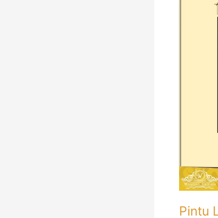
Lipat
Besi
Garasi
Tempa
Pintu 