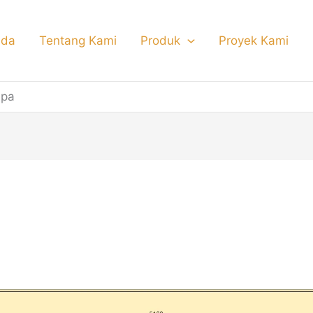
nda
Tentang Kami
Produk
Proyek Kami
mpa
u Lipat Besi Garasi Tem