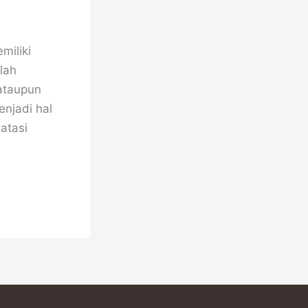
miliki
lah
ataupun
njadi hal
atasi