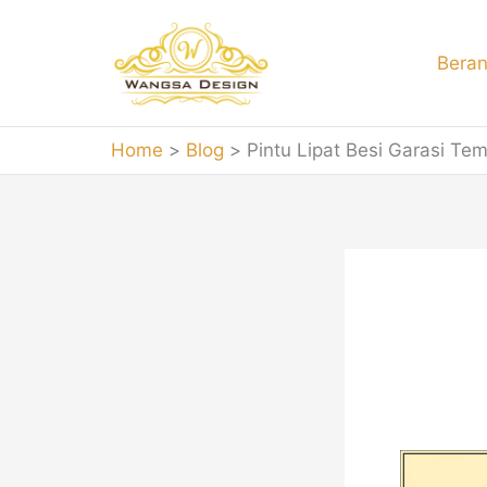
Skip
to
Bera
content
Home
Blog
Pintu Lipat Besi Garasi Te
Pint
Pintu