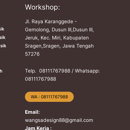
Workshop:
Jl. Raya Karanggede -
sik
Gemolong, Dusun III,Dusun III,
sik
Jeruk, Kec. Miri, Kabupaten
sik
Sragen,Sragen, Jawa Tengah
57276
Telp. ​08111767988 / Whatsapp:
h
​08111767988
​WA : 08111767988
Email:
k
wangsadesign88@gmail.com
Jam Kerja :