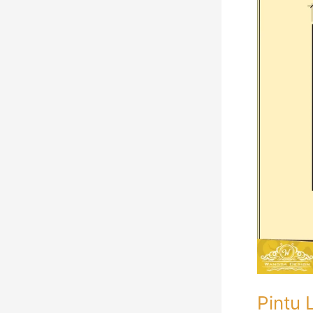
Lipat
Besi
Garasi
Tempa
Pintu 