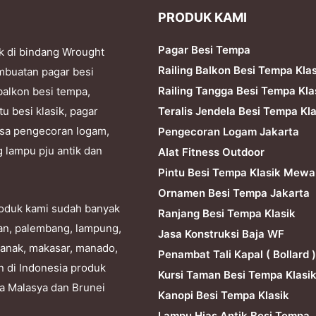
PRODUK KAMI
Pagar Besi Tempa
k di bindang Wrought
Railing Balkon Besi Tempa Kla
mbuatan pagar besi
Railing Tangga Besi Tempa Kla
balkon besi tempa,
Teralis Jendela Besi Tempa Kla
tu besi klasik, pagar
 jasa pengecoran logam,
Pengecoran Logam Jakarta
g lampu pju antik dan
Alat Fitness Outdoor
Pintu Besi Tempa Klasik Mewa
Ornamen Besi Tempa Jakarta
produk kami sudah banyak
Ranjang Besi Tempa Klasik
dan, palembang, lampung,
Jasa Konstruksi Baja WF
ianak, makasar, manado,
Penambat Tali Kapal ( Bollard )
n di Indonesia produk
Kursi Taman Besi Tempa Klasi
ra Malasya dan Brunei
Kanopi Besi Tempa Klasik
Lampu Hias Antik Besi Tempa