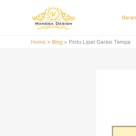
Skip
to
Bera
content
Home
Blog
Pintu Lipat Garasi Tempa
Pint
Pintu