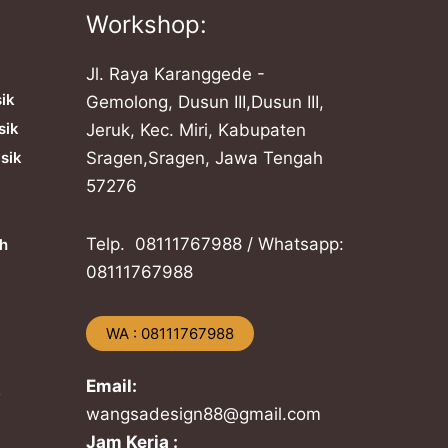
Workshop:
Jl. Raya Karanggede -
sik
Gemolong, Dusun III,Dusun III,
sik
Jeruk, Kec. Miri, Kabupaten
sik
Sragen,Sragen, Jawa Tengah
57276
Telp. ​08111767988 / Whatsapp:
h
​08111767988
​WA : 08111767988
Email:
k
wangsadesign88@gmail.com
Jam Kerja :