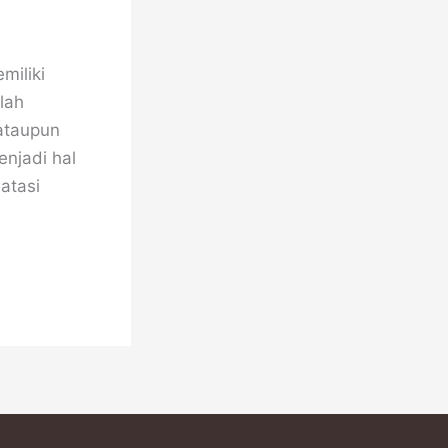
miliki
lah
ataupun
njadi hal
atasi