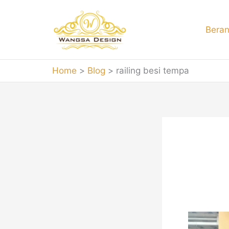
Skip
to
Bera
content
Home
Blog
railing besi tempa
rail
Proyek