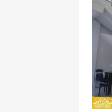
Tangga
&
Balkon
Besi
Tempa,
Pantai
Indah
Kapuk