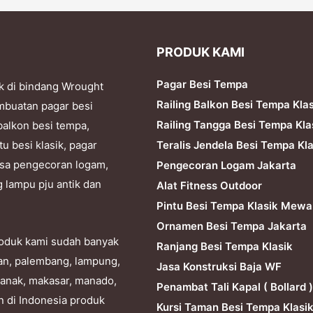
PRODUK KAMI
Pagar Besi Tempa
k di bindang Wrought
Railing Balkon Besi Tempa Kla
mbuatan pagar besi
Railing Tangga Besi Tempa Kla
balkon besi tempa,
Teralis Jendela Besi Tempa Kla
tu besi klasik, pagar
 jasa pengecoran logam,
Pengecoran Logam Jakarta
g lampu pju antik dan
Alat Fitness Outdoor
Pintu Besi Tempa Klasik Mewa
Ornamen Besi Tempa Jakarta
produk kami sudah banyak
Ranjang Besi Tempa Klasik
dan, palembang, lampung,
Jasa Konstruksi Baja WF
ianak, makasar, manado,
Penambat Tali Kapal ( Bollard )
n di Indonesia produk
Kursi Taman Besi Tempa Klasi