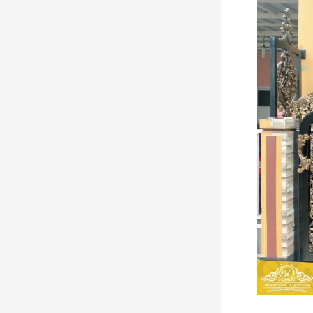
Railing
&
Pagar
Besi
Tempa
Cibubur