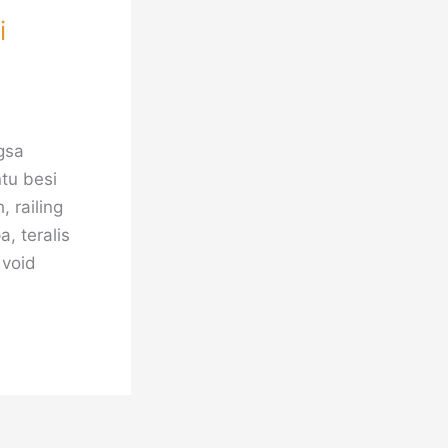
i
gsa
ntu besi
 railing
, teralis
 void