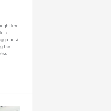
r
ught Iron
dela
ngga besi
ng besi
ness