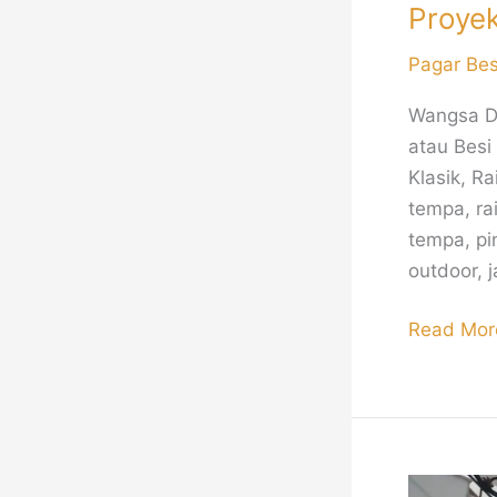
Proyek
Pagar Be
Wangsa De
atau Besi
Klasik, R
tempa, ra
tempa, pin
outdoor, 
Read Mor
Railing