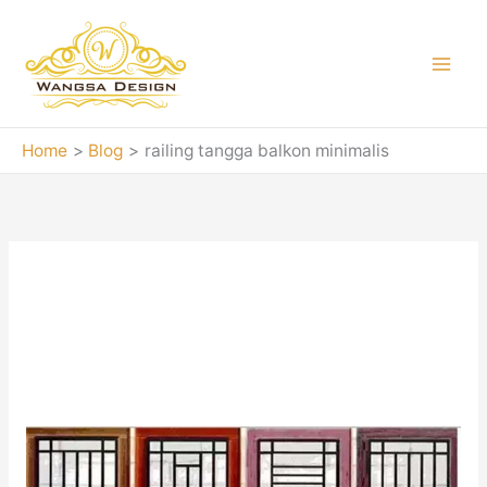
Skip
to
content
Home
Blog
railing tangga balkon minimalis
railing tangga
balkon minimalis
Teralis
Besi