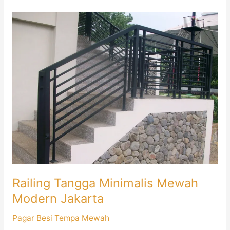
Railing
Tangga
Minimalis
Mewah
Modern
Jakarta
Railing Tangga Minimalis Mewah
Modern Jakarta
Pagar Besi Tempa Mewah