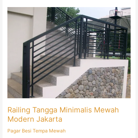
Railing
Tangga
Minimalis
Mewah
Modern
Jakarta
Railing Tangga Minimalis Mewah
Modern Jakarta
Pagar Besi Tempa Mewah