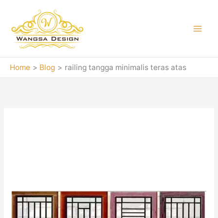
Skip
to
content
Home
Blog
railing tangga minimalis teras atas
railing tangga
minimalis teras atas
Teralis
Besi