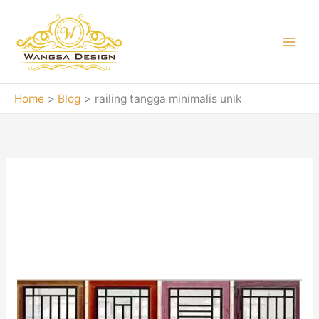
Skip
to
content
Home
Blog
railing tangga minimalis unik
railing tangga
minimalis unik
Teralis
Besi