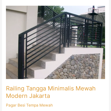
Railing
Tangga
Minimalis
Mewah
Modern
Jakarta
Railing Tangga Minimalis Mewah
Modern Jakarta
Pagar Besi Tempa Mewah