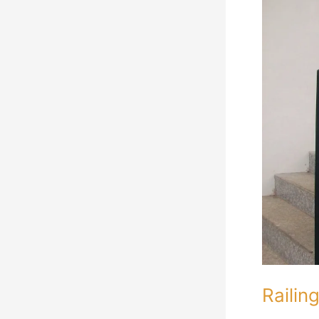
Mewah
Modern
Jakarta
Railin