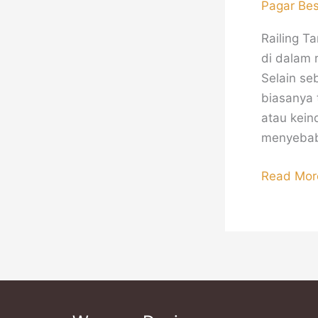
Pagar Be
Railing T
di dalam 
Selain se
biasanya 
atau kein
menyebab
Read Mor