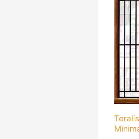
Besi
Minimalis
Untuk
Jendela
Rumah
Minimalis
Terali
Minima