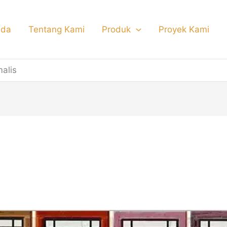
nda
Tentang Kami
Produk
Proyek Kami
malis
ing tangga pendek minima