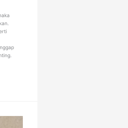
maka
kan.
rti
anggap
ting.