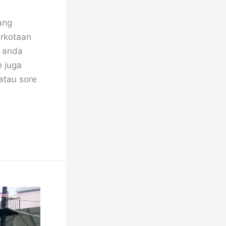
ang
erkotaan
 anda
n juga
atau sore