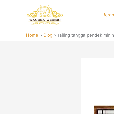
Skip
to
Bera
content
Home
Blog
railing tangga pendek mini
rail
Teralis