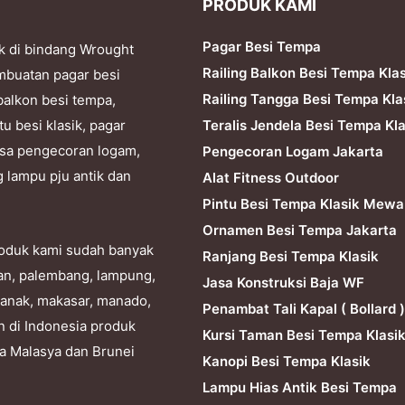
PRODUK KAMI
Pagar Besi Tempa
k di bindang Wrought
Railing Balkon Besi Tempa Kla
mbuatan pagar besi
Railing Tangga Besi Tempa Kla
balkon besi tempa,
Teralis Jendela Besi Tempa Kla
tu besi klasik, pagar
 jasa pengecoran logam,
Pengecoran Logam Jakarta
g lampu pju antik dan
Alat Fitness Outdoor
Pintu Besi Tempa Klasik Mewa
Ornamen Besi Tempa Jakarta
produk kami sudah banyak
Ranjang Besi Tempa Klasik
dan, palembang, lampung,
Jasa Konstruksi Baja WF
ianak, makasar, manado,
Penambat Tali Kapal ( Bollard )
n di Indonesia produk
Kursi Taman Besi Tempa Klasi
ra Malasya dan Brunei
Kanopi Besi Tempa Klasik
Lampu Hias Antik Besi Tempa