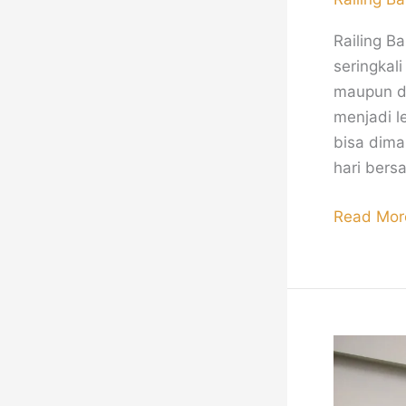
Railing B
seringkal
maupun d
menjadi l
bisa dima
hari bers
Read Mor
Railing
Tangga
Minimalis