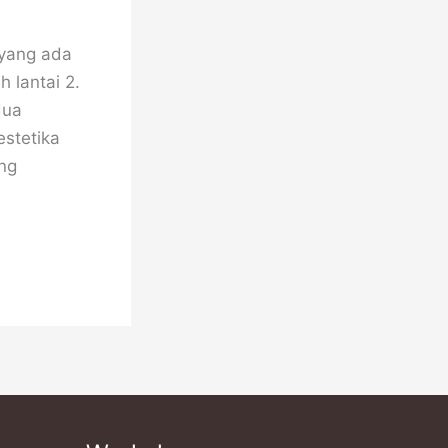
 yang ada
 lantai 2.
dua
stetika
ang