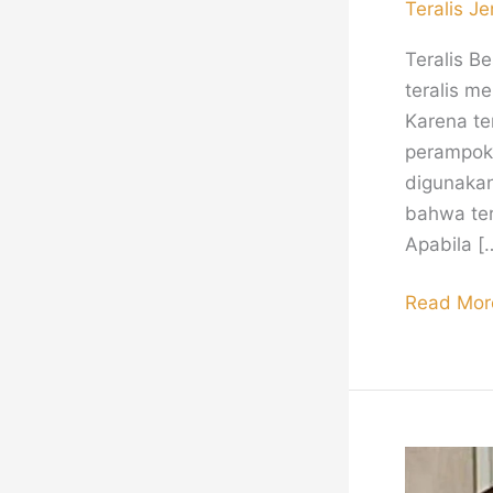
Teralis Je
Teralis 
teralis m
Karena te
perampoka
digunaka
bahwa ter
Apabila [
Read Mor
Railing
Balkon