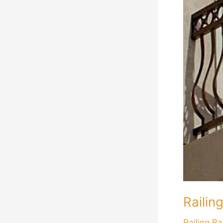
Minimalis
Mewah
Modern
Jakarta
Railin
Railing Ba