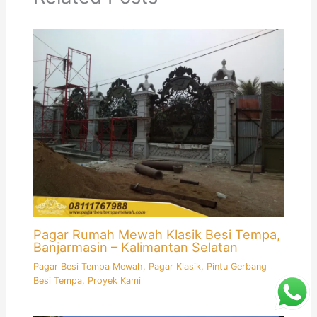
Pagar Rumah Mewah Klasik Besi Tempa,
Banjarmasin – Kalimantan Selatan
Pagar Besi Tempa Mewah
,
Pagar Klasik
,
Pintu Gerbang
Besi Tempa
,
Proyek Kami