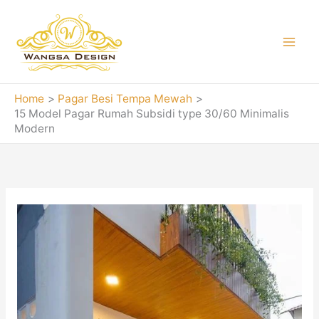
Skip
to
content
Home
Pagar Besi Tempa Mewah
15 Model Pagar Rumah Subsidi type 30/60 Minimalis
Modern