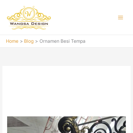
Skip
to
content
Home
Blog
Ornamen Besi Tempa
Ornamen Besi
Tempa
JUAL
Tiang