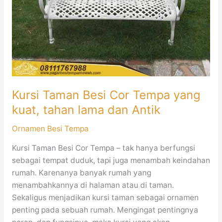
Antik
Kursi Taman Besi Cor Tempa yang
kuat, tahan lama dan Antik
Ornamen Besi Tempa
Kursi Taman Besi Cor Tempa – tak hanya berfungsi
sebagai tempat duduk, tapi juga menambah keindahan
rumah. Karenanya banyak rumah yang
menambahkannya di halaman atau di taman.
Sekaligus menjadikan kursi taman sebagai ornamen
penting pada sebuah rumah. Mengingat pentingnya