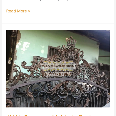
Read More »
JUAL
Ornamen
Mahkota
Besi
Tempa