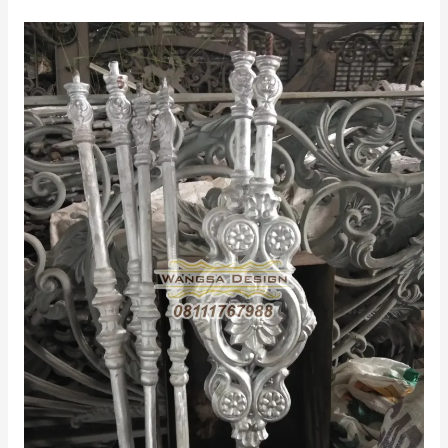
JUAL
Jari
–
jari
Besi
Tempa