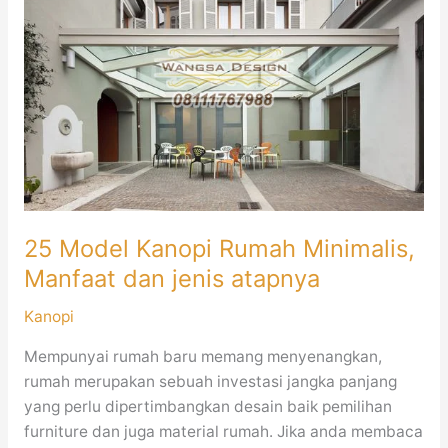
Kanopi
Rumah
Minimalis,
Manfaat
dan
jenis
atapnya
25 Model Kanopi Rumah Minimalis,
Manfaat dan jenis atapnya
Kanopi
Mempunyai rumah baru memang menyenangkan,
rumah merupakan sebuah investasi jangka panjang
yang perlu dipertimbangkan desain baik pemilihan
furniture dan juga material rumah. Jika anda membaca