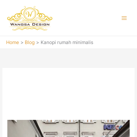
Skip
to
content
Home
Blog
Kanopi rumah minimalis
Kanopi rumah
minimalis
25
Model