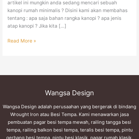
artikel ini mungkin anda sedang mencari sebuah
kanopi rumah minimalis ? Disini kami akan membahas
tentang : apa saja bahan rangka kanopi ? apa jenis
atap kanopi ? Jika kita […]
Read More »
Wangsa Design
Wangsa Design adalah perusaahan yang bergerak di bindang
Wrought Iron atau Besi Tempa. Kami menawarkan jasa
pembuatan pagar besi tempa mewah, railing tangga besi
tempa, railing balkon besi tempa, teralis besi tempa, pintu
gerbang besi tempa, pintu besi klasik, pagar rumah klasik,