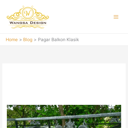
Skip
to
content
Home
Blog
Pagar Balkon Klasik
Pagar Balkon Klasik
Pagar,
Railing
Tangga,