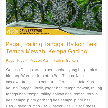
Balkon
Besi
Tempa
Mewah,
Kelapa
Gading
Pagar, Railing Tangga, Balkon Besi
Tempa Mewah, Kelapa Gading
Pagar Klasik
,
Proyek Kami
,
Railing Balkon
Wangsa Design adalah perusaahan yang bergerak di
bindang Wrought Iron atau Besi Tempa. Kami
menawarkan jasa pembuatan Teralis Jendela Klasik,
Railing Tangga Klasik, pagar besi tempa mewah, railing
tangga besi tempa, railing balkon besi tempa, teralis
besi tempa, pintu gerbang besi tempa, pintu besi
klasik, pagar rumah klasik, pagar klasik, alat fitness