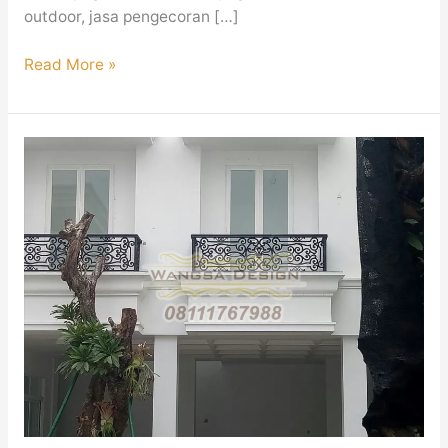
outdoor, jasa pengecoran […]
Read More »
Keunggulan
Railing
Pagar
Balkon
Besi
Tempa
Klasik