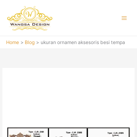
Skip
to
content
Home
Blog
ukuran ornamen aksesoris besi tempa
ukuran ornamen
aksesoris besi
tempa
Ukuran