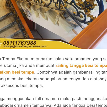
 Tempa Ekoran merupakan salah satu ornamen yang s
 terutama jika anda membuat
railing tangga besi temp
balkon besi tempa
. Contohnya adalah gambar railing ta
yang memakai ekoran sebagai ornamennya dan diatasnya
aksesoris besi tempa.
ngga menggunakan full ornamen maka pasti menggunak
sebagai ornamen tempanya. Ada juga tangga besi temp