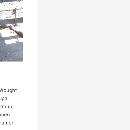
Wrought
juga
 daun,
amen
rnamen