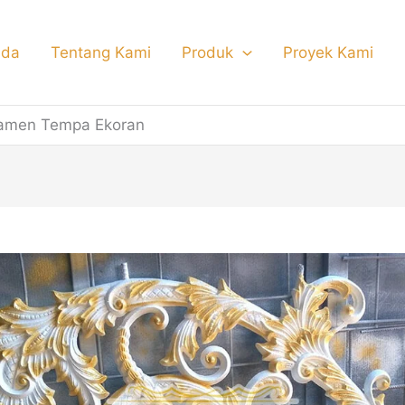
nda
Tentang Kami
Produk
Proyek Kami
amen Tempa Ekoran