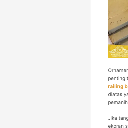
Ornamen
penting
railing 
diatas 
pemanih 
Jika ta
ekoran 