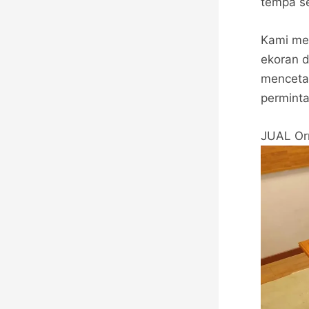
tempa se
Kami me
ekoran d
menceta
permint
JUAL Or