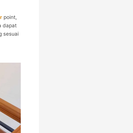
r
point,
a dapat
 sesuai