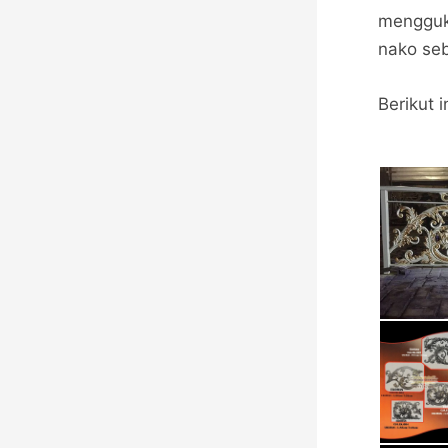
mengguka
nako seb
Berikut 