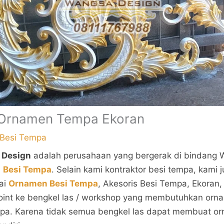
Ornamen Tempa Ekoran
Besi Tempa
 Design
adalah perusahaan yang bergerak di bindang 
u
Besi Tempa
. Selain kami kontraktor besi tempa, kami 
ai
Ornamen Besi Tempa
, Akesoris Besi Tempa, Ekoran,
point ke bengkel las / workshop yang membutuhkan orn
mpa. Karena tidak semua bengkel las dapat membuat o