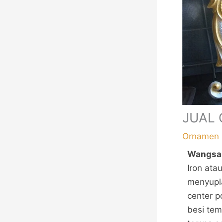
JUAL 
Ornamen 
Wangsa
Iron ata
menyupl
center 
besi te