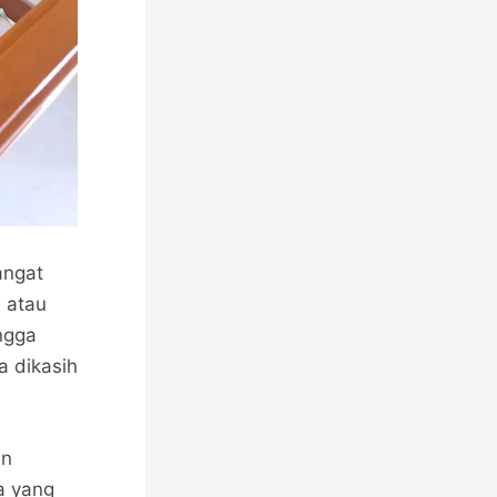
angat
a
atau
ngga
 dikasih
an
a yang